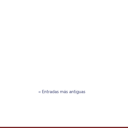
Webinar «La mediación como alternativa»
EDICIÓN INVIERNO 2021
« Entradas más antiguas