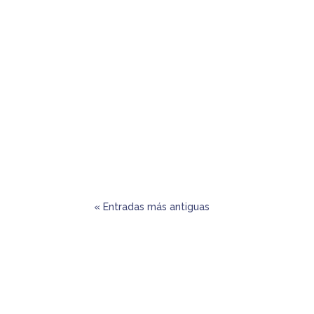
EDICIÓN PRIMAVERA 2022
Análisis de Albert Pedrosa Bou
« Entradas más antiguas