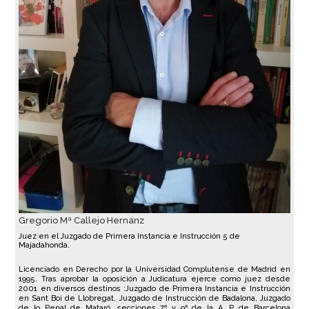
Gregorio Mª Callejo Hernanz
Juez en el Juzgado de Primera Instancia e Instrucción 5 de
Majadahonda.
Licenciado en Derecho por la Universidad Complutense de Madrid en
1995. Tras aprobar la oposición a Judicatura ejerce como juez desde
2001 en diversos destinos :Juzgado de Primera Instancia e Instrucción
en Sant Boi de Llobregat, Juzgado de Instrucción de Badalona, Juzgado
de lo Penal de Mataró, secciones 7ª y 9ª de la A. P de Barcelona