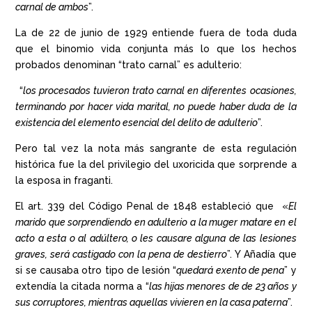
carnal de ambos
”.
La de 22 de junio de 1929 entiende fuera de toda duda
que el binomio vida conjunta más lo que los hechos
probados denominan “trato carnal” es adulterio:
“
los procesados tuvieron trato carnal en diferentes ocasiones,
terminando por hacer vida marital, no puede haber duda de la
existencia del elemento esencial del delito de adulterio
”.
Pero tal vez la nota más sangrante de esta regulación
histórica fue la del privilegio del uxoricida que sorprende a
la esposa in fraganti.
El art. 339 del Código Penal de 1848 estableció que «
El
marido que sorprendiendo en adulterio a la muger matare en el
acto a esta o al adúltero, o les causare alguna de las lesiones
graves, será castigado con la pena de destierro
”. Y Añadía que
si se causaba otro tipo de lesión “
quedará exento de pena
” y
extendía la citada norma a “
las hijas menores de de 23 años y
sus corruptores, mientras aquellas vivieren en la casa paterna
”.