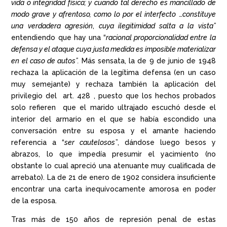
vida o integridad física; y cuando tal derecho es mancillado de
modo grave y afrentoso, como lo por el interfecto
…
constituye
una verdadera agresión
,
cuya ilegitimidad salta a la vista”
entendiendo que hay una “
racional proporcionalidad entre la
defensa y el ataque cuya justa medida es imposible materializar
en el caso de autos”.
Más sensata, la de 9 de junio de 1948
rechaza la aplicación de la legítima defensa (en un caso
muy semejante) y rechaza también la aplicación del
privilegio del art. 428 , puesto que los hechos probados
solo refieren que el marido ultrajado escuchó desde el
interior del armario en el que se había escondido una
conversación entre su esposa y el amante haciendo
referencia a “
ser cautelosos
”, dándose luego besos y
abrazos, lo que impedía presumir el yacimiento (no
obstante lo cual apreció una atenuante muy cualificada de
arrebato). La de 21 de enero de 1902 considera insuficiente
encontrar una carta inequívocamente amorosa en poder
de la esposa.
Tras más de 150 años de represión penal de estas