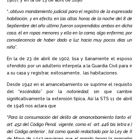
“…
obtuvo mandamiento judicial para el registro de la expresada
habitación, y en efecto, en las altas horas de la noche del 8 de
Septiembre del año último fueron sorprendidos ambos en dicha
casa, él en ropas menores y ella en la cama, algo enferma, por
convalecencia de haber dado a luz hacía muy pocos días un
niño
”.
En la de 23 de abril de 1902, lisa y llanamente el esposo
ofendido por un adulterio interpela a la Guardia Civil para ir
a su casa y registrar, exitosamente, las habitaciones.
Desde 1942 en el amancebamiento se suprime el requisito
del “
escándalo”
por la
notoriedad,
sin que cambie
significativamente la extensión típica. Así la STS 11 de abril
de 1946 nos aclara que
“
Para la consumación del delito de amancebamiento tanto el
art. 452 del Código Penal vigente, como el art. 446 bis letra e.)
del Código anterior , tal como quedó redactado por la Ley de II
de Mayo de 1.942 requieren que el marido tenga la manceba