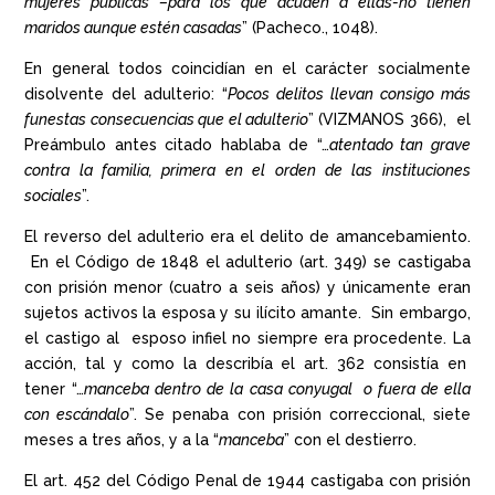
mujeres públicas –para los que acuden a ellas-no tienen
maridos aunque estén casadas
” (Pacheco., 1048).
En general todos coincidían en el carácter socialmente
disolvente del adulterio: “
Pocos delitos llevan consigo más
funestas consecuencias que el adulterio
” (VIZMANOS 366), el
Preámbulo antes citado hablaba de “…
atentado tan grave
contra la familia, primera en el orden de las instituciones
sociales
”.
El reverso del adulterio era el delito de amancebamiento.
En el Código de 1848 el adulterio (art. 349) se castigaba
con prisión menor (cuatro a seis años) y únicamente eran
sujetos activos la esposa y su ilícito amante. Sin embargo,
el castigo al esposo infiel no siempre era procedente. La
acción, tal y como la describía el art. 362 consistía en
tener “…
manceba dentro de la casa conyugal o fuera de ella
con escándalo
”. Se penaba con prisión correccional, siete
meses a tres años, y a la “
manceba
” con el destierro.
El art. 452 del Código Penal de 1944 castigaba con prisión