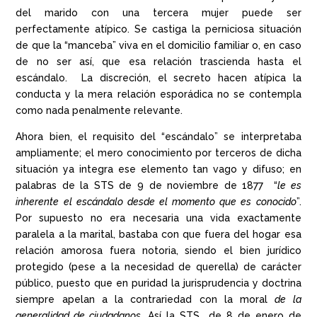
del marido con una tercera mujer puede ser
perfectamente atípico. Se castiga la perniciosa situación
de que la “manceba” viva en el domicilio familiar o, en caso
de no ser así, que esa relación trascienda hasta el
escándalo. La discreción, el secreto hacen atípica la
conducta y la mera relación esporádica no se contempla
como nada penalmente relevante.
Ahora bien, el requisito del “escándalo” se interpretaba
ampliamente; el mero conocimiento por terceros de dicha
situación ya integra ese elemento tan vago y difuso; en
palabras de la STS de 9 de noviembre de 1877 “
le es
inherente el escándalo desde el momento que es conocido
”.
Por supuesto no era necesaria una vida exactamente
paralela a la marital, bastaba con que fuera del hogar esa
relación amorosa fuera notoria, siendo el bien jurídico
protegido (pese a la necesidad de querella) de carácter
público, puesto que en puridad la jurisprudencia y doctrina
siempre apelan a la contrariedad con la moral
de la
generalidad de ciudadanos
. Así la STS de 8 de enero de