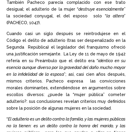
También Pacheco parecía complacido con ese trato
desigual; el adulterio de la mujer “
destruye esencialmente
”
la sociedad conyugal, el del esposo solo “
la altera
”
(PACHECO, 1047).
Cuando casi un siglo después se reintrodujese en el
Código el delito de adulterio (tras ser despenalizado en la
Segunda República) el legislador del franquismo ofreció
una justificación semejante. La Ley de 11 de mayo de 1942
refería en su Preámbulo que el delito era “
idéntico en su
esencia aunque diverso por la gravedad del daño mucho mayor
en la infidelidad de la esposa
”; así, casi cien años después,
mismos criterios. Pacheco expresa las convicciones
morales dominantes, extendiéndose en argumentos sobre
escollos diversos: ¿puede la “mujer pública” cometer
adulterio?: sus conclusiones revelan criterios muy definidos
sobre la posición de algunas mujeres en la sociedad.
“
El adulterio es un delito contra la familia, y las mujeres públicas
no la tienen: es un delito contra la honra del marido, y las