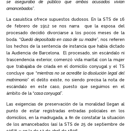
se aseguraba de público que ambos acusados vivían
amancebados
”.
La casuística ofrece supuestos dudosos. En la STS de 16
de febrero de 1912 se nos narra que la esposa del
procesado decidió divorciarse a los pocos meses de la
boda. “
Quedó depositada en casa de su madre
”, nos refieren
los hechos de la sentencia de instancia que había dictado
la Audiencia de Barcelona. El procesado, sin escándalo ni
trascendencia exterior, comenzó vida marital con la mujer
que trabajaba de criada en el domicilio conyugal y el TS
concluye que “
mientras no se acredite la disolución legal del
matrimonio
” el delito existe, no siendo precisa la nota de
escándalo en este caso, puesto que seguimos en el
ámbito de la “
casa conyugal
”.
Las exigencias de preservación de la moralidad llegan al
punto de estar registradas entradas policiales en los
domicilios, en la madrugada, a fin de constatar la situación
de los amancebados (así la STS de 25 de septiembre de
1967), y en la de 13 de abril de 1896