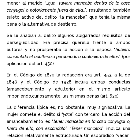
menor al marido “…
que tuviere manceba dentro de la casa
conyugal o notoriamente fuera de ella…
”, resultando también
sujeto activo del delito “la manceba”, que tenía la misma
pena o la alternativa de destierro.
Se le añadían al delito algunos abigarrados requisitos de
perseguibilidad. Era precisa querella frente a ambos
autores y no prosperaba la acción si la esposa “
hubiera
consentido el adulterio o perdonado a cualquiera de ellos
” (por
aplicación del art. 450).
En el Código de 1870 la redacción era ,art. 453, a la de
1848 y el Código de 1928 incluía ambas conductas
(amancebamiento y adulterio) en el mismo artículo
imponiendo,curiosamente, las mismas penas (art. 620).
La diferencia típica es, no obstante, muy significativa. La
mujer comete el delito si “
yace
” con tercero. La acción del
amancebamiento es “
tener manceba en la casa conyugal o,
fuera de ella, con escándalo
”. “
Tener manceba
” implica una
relación relativamente estructurada. Un esporádico “yacer”