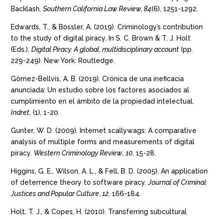
Backlash.
Southern California Law Review, 84
(6), 1251-1292.
Edwards, T., & Bossler, A. (2019). Criminology’s contribution
to the study of digital piracy. In S. C. Brown & T. J. Holt
(Eds.),
Digital Piracy. A global, multidisciplinary account
(pp.
229-249). New York: Routledge.
Gómez-Bellvís, A. B. (2019). Crónica de una ineficacia
anunciada: Un estudio sobre los factores asociados al
cumplimiento en el ámbito de la propiedad intelectual.
Indret
, (1), 1-20.
Gunter, W. D. (2009). Internet scallywags: A comparative
analysis of multiple forms and measurements of digital
piracy.
Western Criminology Review
,
10
, 15-28.
Higgins, G. E., Wilson, A. L., & Fell, B. D. (2005). An application
of deterrence theory to software piracy.
Journal of Criminal
Justices and Popular Culture
,
12
, 166-184.
Holt, T. J., & Copes, H. (2010). Transferring subcultural