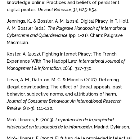
knowledge online: Practices and beliefs of persistent
digital pirates.
Deviant Behavior, 31
, 625-654.
Jennings, K., & Bossler, A. M. (2019). Digital Piracy. In T. Holt,
A. M. Bossler (eds.),
The Palgrave Handbook of International
Cybercrime and Cyberdeviance
(pp. 1-21). Cham: Palgrave
Macmillan.
Koster, A. (2012). Fighting Internet Piracy: The French
Experience With The Hadopi Law.
International Journal of
Management & Information
,
16
(4), 327-330.
Levin, A. M., Dato-on, M. C. & Manolis (2007). Deterring
illegal downloading: The effect of threat appeals, past
behavior, subjective norms, and attributions of harm.
Journal of Consumer Behaviour: An International Research
Review, 6
(2-3), 111-122.
Miró-Llinares, F. (2003).
La protección de la propiedad
intelectual en la sociedad de la información
. Madrid: Dykinson.
Miró-Llinares, F. (2007). El futuro de la propiedad intelectual