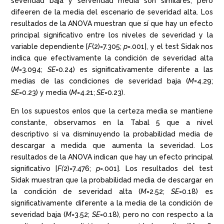
severidad baja y serveridad media son similares, pero
difeeren de la media del escenario de severidad alta. Los
resultados de la ANOVA muestran que sí que hay un efecto
principal significativo entre los niveles de severidad y la
variable dependiente [
F
(2)=7.305;
p
=.001], y el test Sidak nos
indica que efectivamente la condición de severidad alta
(
M
=3.094;
SE
=0.24) es significativamente diferente a las
medias de las condiciones de severidad baja (
M
=4.29;
SE
=0.23) y media (
M
=4.21;
SE
=0.23).
En los supuestos enlos que la certeza media se mantiene
constante, observamos en la Tabal 5 que a nivel
descriptivo sí va disminuyendo la probabilidad media de
descargar a medida que aumenta la severidad. Los
resultados de la ANOVA indican que hay un efecto principal
significativo [
F(
2)=7.476;
p
=.001]. Los resultados del test
Sidak muestran que la probabilidad media de descargar en
la condición de severidad alta (
M
=2.52;
SE
=0.18) es
significativamente diferente a la media de la condición de
severidad baja (
M
=3.52;
SE
=0.18), pero no con respecto a la